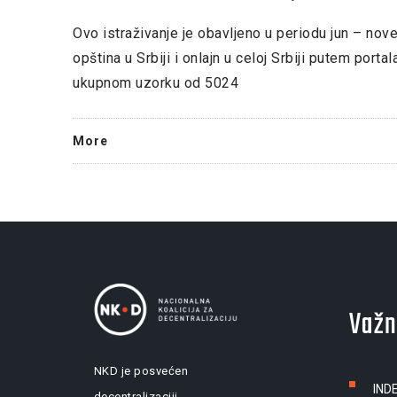
Ovo istraživanje je obavljeno u periodu jun – nov
opština u Srbiji i onlajn u celoj Srbiji putem porta
ukupnom uzorku od 5024
More
Važn
NKD je posvećen
IND
decentralizaciji,