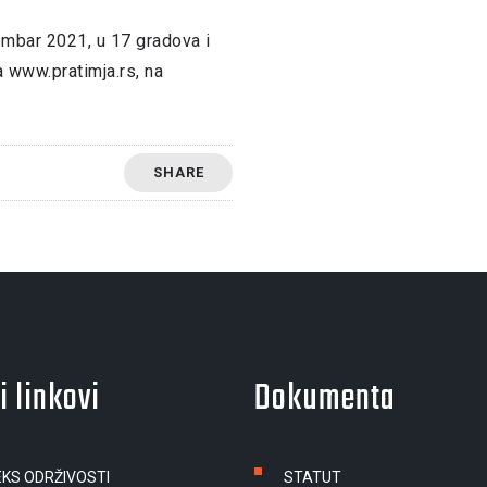
embar 2021, u 17 gradova i
la www.pratimja.rs, na
SHARE
i linkovi
Dokumenta
EKS ODRŽIVOSTI
STATUT