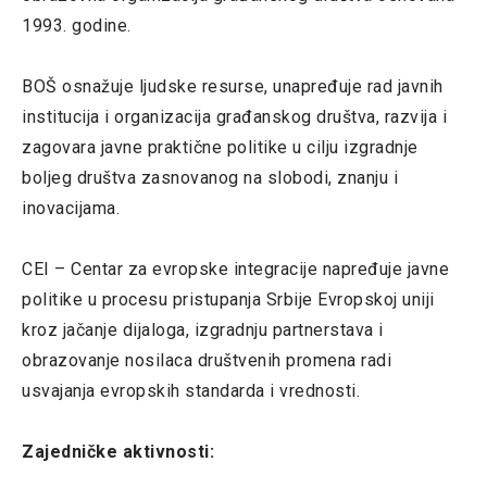
1993. godine.
BOŠ osnažuje ljudske resurse, unapređuje rad javnih
institucija i organizacija građanskog društva, razvija i
zagovara javne praktične politike u cilju izgradnje
boljeg društva zasnovanog na slobodi, znanju i
inovacijama.
CEI – Centar za evropske integracije napređuje javne
politike u procesu pristupanja Srbije Evropskoj uniji
kroz jačanje dijaloga, izgradnju partnerstava i
obrazovanje nosilaca društvenih promena radi
usvajanja evropskih standarda i vrednosti.
Zajedničke aktivnosti: