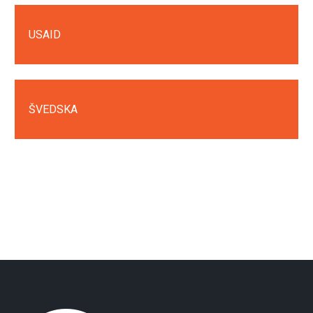
USAID
ŠVEDSKA