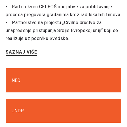
Rad u okviru CEI BOŠ inicijative za približavanje
procesa pregovora građanima kroz rad lokalnih timova.
Partnerstvo na projektu „Civilno društvo za
unapređenje pristupanja Srbije Evropskoj uniji“ koji se
realizuje uz podršku Švedske.
SAZNAJ VIŠE
NED
UNDP