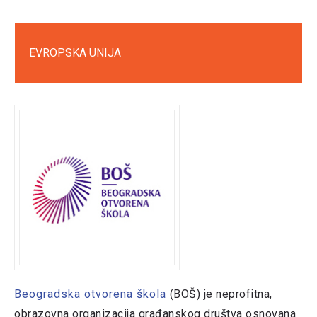
EVROPSKA UNIJA
Beogradska otvorena škola
(BOŠ) je neprofitna,
obrazovna organizacija građanskog društva osnovana