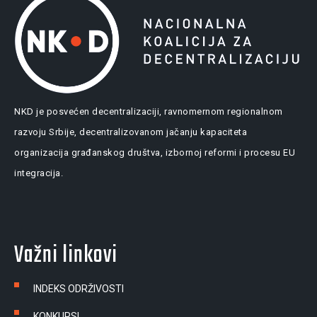
NKD je posvećen decentralizaciji, ravnomernom regionalnom
razvoju Srbije, decentralizovanom jačanju kapaciteta
organizacija građanskog društva, izbornoj reformi i procesu EU
integracija.
Važni linkovi
INDEKS ODRŽIVOSTI
KONKURSI