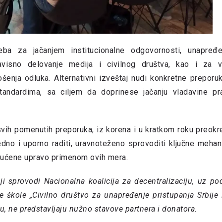
ba za jačanjem institucionalne odgovornosti, unapređ
avisno delovanje medija i civilnog društva, kao i za 
šenja odluka. Alternativni izveštaj nudi konkretne preporu
andardima, sa ciljem da doprinese jačanju vladavine pr
 svih pomenutih preporuka, iz korena i u kratkom roku preokr
ledno i uporno raditi, uravnoteženo sprovoditi ključne meha
ogućene upravo primenom ovih mera.
oji sprovodi Nacionalna koalicija za decentralizaciju, uz po
škole „Civilno društvo za unapređenje pristupanja Srbije
u, ne predstavljaju nužno stavove partnera i donatora.