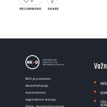
0
RECOMMEND
SHARE
Važn
NKD je posvećen
IND
decentralizaciji,
ravnomernom
KON
regionalnom razvoju
USL
KOR
Srbije, decentralizovanom