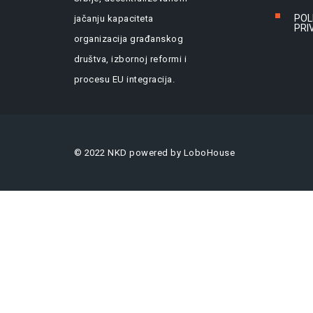
POL
jačanju kapaciteta
PRI
organizacija građanskog
društva, izbornoj reformi i
procesu EU integracija.
© 2022 NKD powered by
LoboHouse