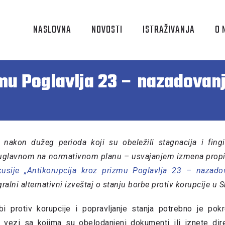
NASLOVNA
NOVOSTI
ISTRAŽIVANJA
O 
zmu Poglavlja 23 – nazadovan
, nakon dužeg perioda koji su obeležili stagnacija i fingi
, uglavnom na normativnom planu – usvajanjem izmena propis
usije „Antikorupcija kroz prizmu Poglavlja 23 – nazado
gralni alternativni izveštaj o stanju borbe protiv korupcije u Sr
 protiv korupcije i popravljanje stanja potrebno je pokr
 u vezi sa kojima su obelodanjeni dokumenti ili iznete dir