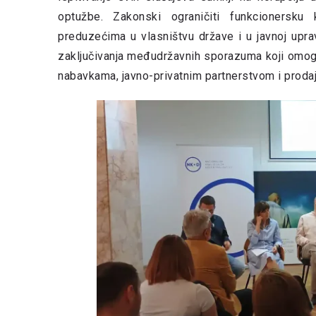
optužbe. Zakonski ograničiti funkcionersku 
preduzećima u vlasništvu države i u javnoj uprav
zaključivanja međudržavnih sporazuma koji omoguć
nabavkama, javno-privatnim partnerstvom i prodajo