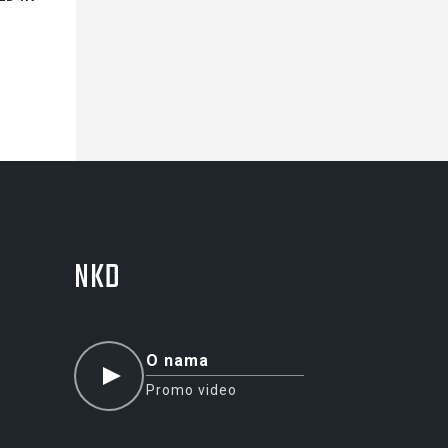
NKD
O nama
Promo video