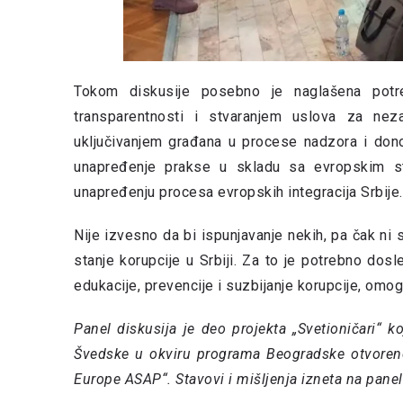
Tokom diskusije posebno je naglašena potre
transparentnosti i stvaranjem uslova za nez
uključivanjem građana u procese nadzora i dono
unapređenje prakse u skladu sa evropskim st
unapređenju procesa evropskih integracija Srbije.
Nije izvesno da bi ispunjavanje nekih, pa čak ni
stanje korupcije u Srbiji. Za to je potrebno dos
edukacije, prevencije i suzbijanje korupcije, om
Panel diskusija je deo projekta „Svetioničari“ k
Švedske u okviru programa Beogradske otvorene 
Europe ASAP“. Stavovi i mišljenja izneta na panel