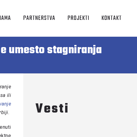
NAMA
PARTNERSTVA
PROJEKTI
KONTAKT
je umesto stagniranja
ranje
a ili
Vesti
vanje
biji.
enuti
ektne