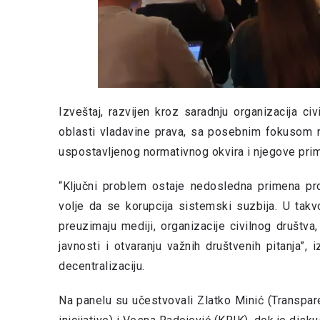
Izveštaj, razvijen kroz saradnju organizacija civ
oblasti vladavine prava, sa posebnim fokusom n
uspostavljenog normativnog okvira i njegove prim
“Ključni problem ostaje nedosledna primena prop
volje da se korupcija sistemski suzbija. U takv
preuzimaju mediji, organizacije civilnog društva,
javnosti i otvaranju važnih društvenih pitanja”, 
decentralizaciju.
Na panelu su učestvovali Zlatko Minić (Transpare