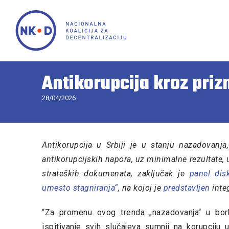
Antikorupcija kroz pri
28/04/2026
Antikorupcija u Srbiji je u stanju nazadovanja
antikorupcijskih napora, uz minimalne rezultate
strateških dokumenata, zaključak je
panel disk
umesto stagniranja“
, na kojoj je
predstavljen
inte
“Za promenu ovog trenda „nazadovanja“ u borbi
ispitivanje svih slučajeva sumnji na korupciju