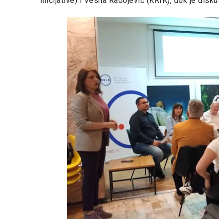
inicijative) i Vesna Radojević (KRIK), dok je disk