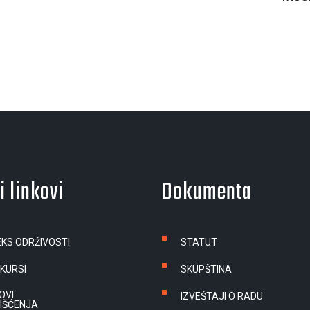
i linkovi
Dokumenta
EKS ODRŽIVOSTI
STATUT
KURSI
SKUPŠTINA
OVI
IZVEŠTAJI O RADU
IŠĆENJA