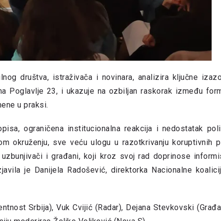
ilnog društva, istraživača i novinara, analizira ključne izaz
a Poglavlje 23, i ukazuje na ozbiljan raskorak između for
ene u praksi.
isa, ograničena institucionalna reakcija i nedostatak poli
om okruženju, sve veću ulogu u razotkrivanju koruptivnih p
 uzbunjivači i građani, koji kroz svoj rad doprinose informi
izjavila je Danijela Radošević, direktorka Nacionalne koalici
ntnost Srbija), Vuk Cvijić (Radar), Dejana Stevkovski (Građ