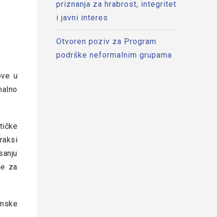
priznanja za hrabrost, integritet
i javni interes
Otvoren poziv za Program
podrške neformalnim grupama
ove u
malno
tičke
raksi
sanju
je za
anske