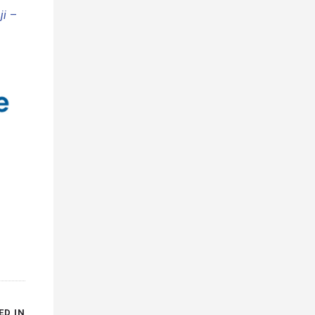
ji
–
ED IN