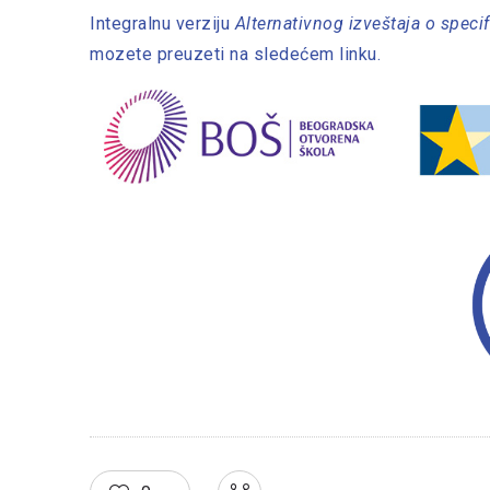
Integralnu verziju
Alternativnog izveštaja o speci
mozete preuzeti na sledećem linku.