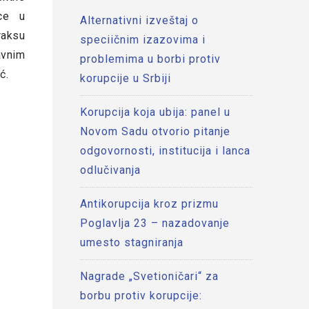
oce u
Alternativni izveštaj o
raksu
speciičnim izazovima i
avnim
problemima u borbi protiv
ć.
korupcije u Srbiji
Korupcija koja ubija: panel u
Novom Sadu otvorio pitanje
odgovornosti, institucija i lanca
odlučivanja
Antikorupcija kroz prizmu
Poglavlja 23 – nazadovanje
umesto stagniranja
Nagrade „Svetioničari“ za
borbu protiv korupcije: