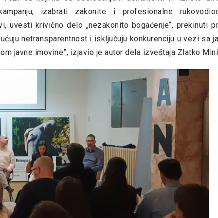
kampanju, izabrati zakonite i profesionalne rukovodi
i, uvesti krivično delo „nezakonito bogaćenje“, prekinuti p
uju netransparentnost i isključuju konkurenciju u vezi sa j
m javne imovine”, izjavio je autor dela izveštaja Zlatko Mini